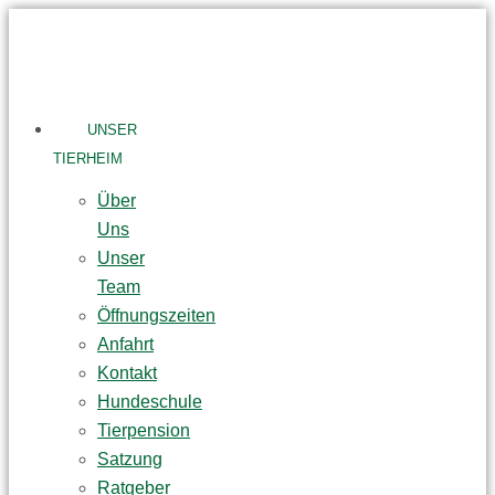
Skip
to
content
UNSER
TIERHEIM
Über
Uns
Unser
Team
Öffnungszeiten
Anfahrt
Kontakt
Hundeschule
Tierpension
Satzung
Ratgeber