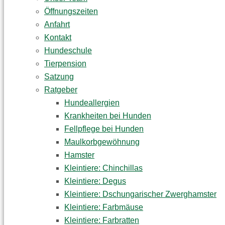
Öffnungszeiten
Anfahrt
Kontakt
Hundeschule
Tierpension
Satzung
Ratgeber
Hundeallergien
Krankheiten bei Hunden
Fellpflege bei Hunden
Maulkorbgewöhnung
Hamster
Kleintiere: Chinchillas
Kleintiere: Degus
Kleintiere: Dschungarischer Zwerghamster
Kleintiere: Farbmäuse
Kleintiere: Farbratten