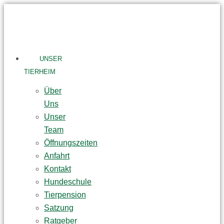
Skip
to
content
UNSER
TIERHEIM
Über
Uns
Unser
Team
Öffnungszeiten
Anfahrt
Kontakt
Hundeschule
Tierpension
Satzung
Ratgeber