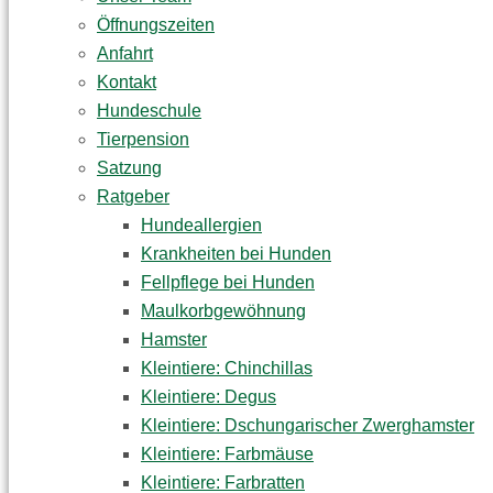
Öffnungszeiten
Anfahrt
Kontakt
Hundeschule
Tierpension
Satzung
Ratgeber
Hundeallergien
Krankheiten bei Hunden
Fellpflege bei Hunden
Maulkorbgewöhnung
Hamster
Kleintiere: Chinchillas
Kleintiere: Degus
Kleintiere: Dschungarischer Zwerghamster
Kleintiere: Farbmäuse
Kleintiere: Farbratten