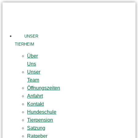
Skip
to
content
UNSER
TIERHEIM
Über
Uns
Unser
Team
Öffnungszeiten
Anfahrt
Kontakt
Hundeschule
Tierpension
Satzung
Ratgeber