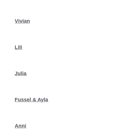
Vivian
Lili
Julia
Fussel & Ayla
Anni