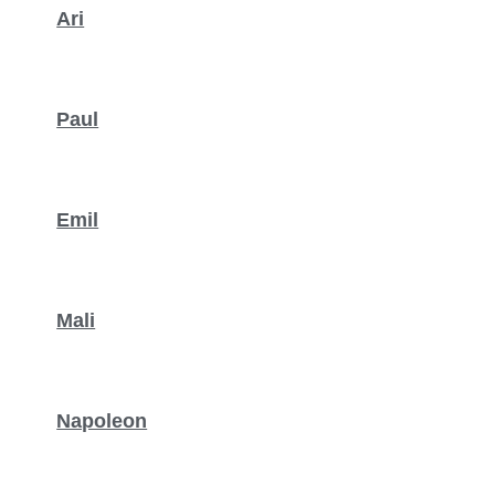
Ari
Paul
Emil
Mali
Napoleon