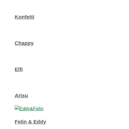
Konfetti
Chappy
Elfi
Arisu
Felin & Eddy