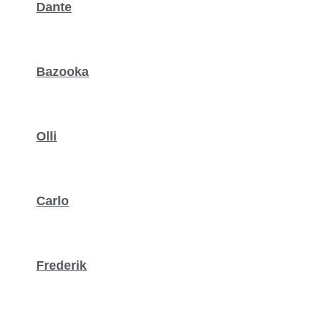
Dante
Bazooka
Olli
Carlo
Frederik