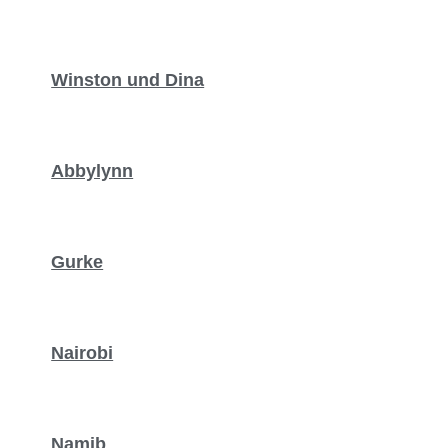
Winston und Dina
Abbylynn
Gurke
Nairobi
Namib