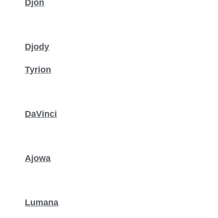
Djon
Djody
Tyrion
DaVinci
Ajowa
Lumana