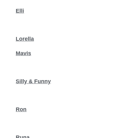
Elli
Lorella
Mavis
Silly & Funny
Ron
Runa