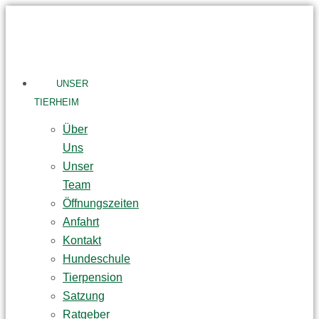
Skip
to
content
UNSER
TIERHEIM
Über
Uns
Unser
Team
Öffnungszeiten
Anfahrt
Kontakt
Hundeschule
Tierpension
Satzung
Ratgeber