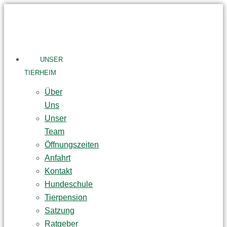
Skip
to
content
UNSER
TIERHEIM
Über
Uns
Unser
Team
Öffnungszeiten
Anfahrt
Kontakt
Hundeschule
Tierpension
Satzung
Ratgeber