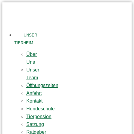
Skip
to
content
UNSER
TIERHEIM
Über
Uns
Unser
Team
Öffnungszeiten
Anfahrt
Kontakt
Hundeschule
Tierpension
Satzung
Ratgeber