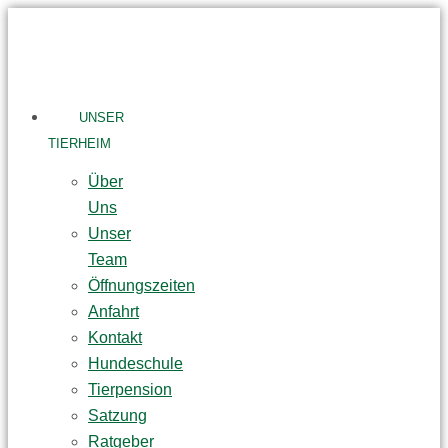
Skip
to
content
UNSER
TIERHEIM
Über
Uns
Unser
Team
Öffnungszeiten
Anfahrt
Kontakt
Hundeschule
Tierpension
Satzung
Ratgeber