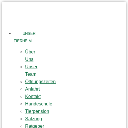
Skip
to
content
UNSER
TIERHEIM
Über
Uns
Unser
Team
Öffnungszeiten
Anfahrt
Kontakt
Hundeschule
Tierpension
Satzung
Ratgeber