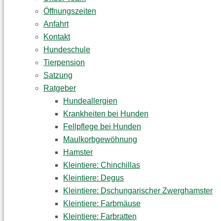
Öffnungszeiten
Anfahrt
Kontakt
Hundeschule
Tierpension
Satzung
Ratgeber
Hundeallergien
Krankheiten bei Hunden
Fellpflege bei Hunden
Maulkorbgewöhnung
Hamster
Kleintiere: Chinchillas
Kleintiere: Degus
Kleintiere: Dschungarischer Zwerghamster
Kleintiere: Farbmäuse
Kleintiere: Farbratten