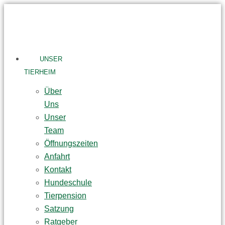
Skip
to
content
UNSER
TIERHEIM
Über
Uns
Unser
Team
Öffnungszeiten
Anfahrt
Kontakt
Hundeschule
Tierpension
Satzung
Ratgeber