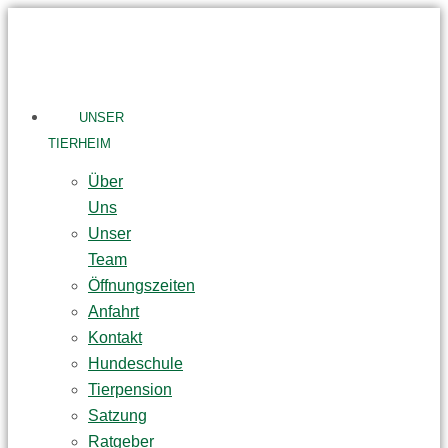
Skip
to
content
UNSER
TIERHEIM
Über
Uns
Unser
Team
Öffnungszeiten
Anfahrt
Kontakt
Hundeschule
Tierpension
Satzung
Ratgeber