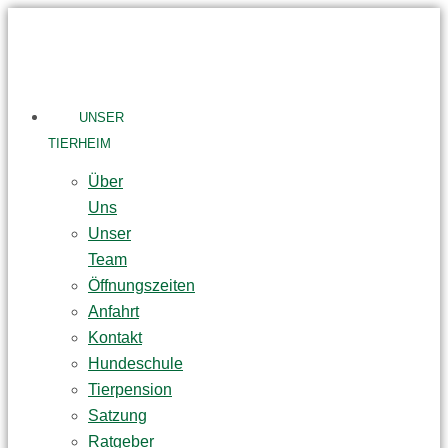
Skip
to
content
UNSER
TIERHEIM
Über
Uns
Unser
Team
Öffnungszeiten
Anfahrt
Kontakt
Hundeschule
Tierpension
Satzung
Ratgeber