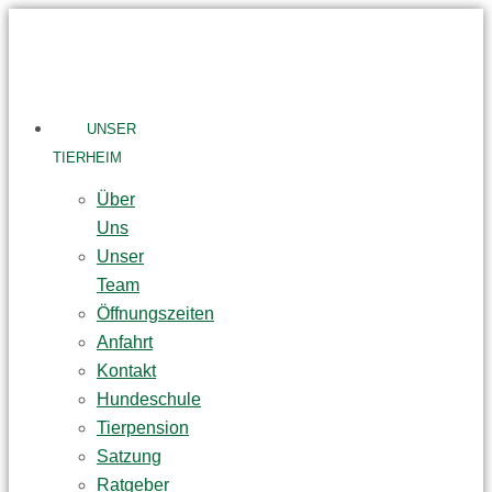
Skip
to
content
UNSER
TIERHEIM
Über
Uns
Unser
Team
Öffnungszeiten
Anfahrt
Kontakt
Hundeschule
Tierpension
Satzung
Ratgeber