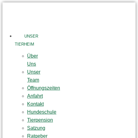
Skip
to
content
UNSER
TIERHEIM
Über
Uns
Unser
Team
Öffnungszeiten
Anfahrt
Kontakt
Hundeschule
Tierpension
Satzung
Ratgeber