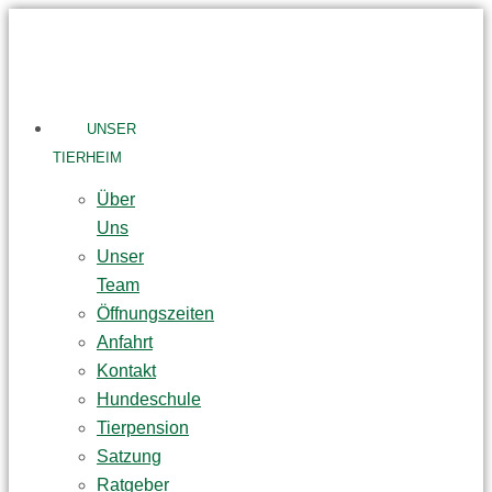
Skip
to
content
UNSER
TIERHEIM
Über
Uns
Unser
Team
Öffnungszeiten
Anfahrt
Kontakt
Hundeschule
Tierpension
Satzung
Ratgeber