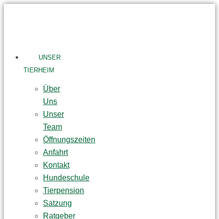
Skip
to
content
UNSER
TIERHEIM
Über
Uns
Unser
Team
Öffnungszeiten
Anfahrt
Kontakt
Hundeschule
Tierpension
Satzung
Ratgeber