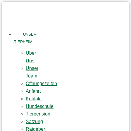
Skip
to
content
UNSER
TIERHEIM
Über
Uns
Unser
Team
Öffnungszeiten
Anfahrt
Kontakt
Hundeschule
Tierpension
Satzung
Ratgeber