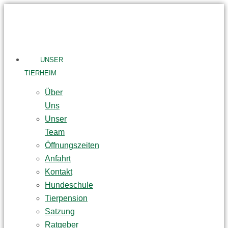
Skip
to
content
UNSER
TIERHEIM
Über
Uns
Unser
Team
Öffnungszeiten
Anfahrt
Kontakt
Hundeschule
Tierpension
Satzung
Ratgeber