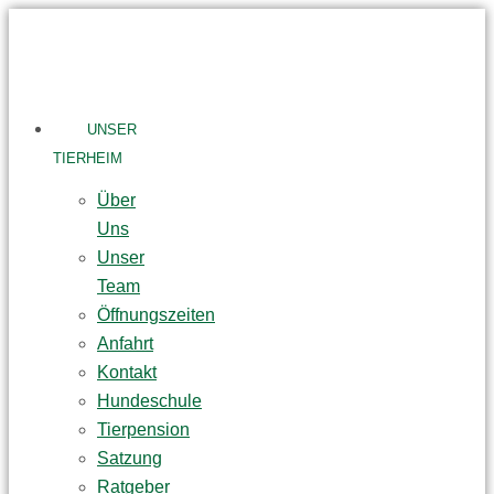
Skip
to
content
UNSER
TIERHEIM
Über
Uns
Unser
Team
Öffnungszeiten
Anfahrt
Kontakt
Hundeschule
Tierpension
Satzung
Ratgeber